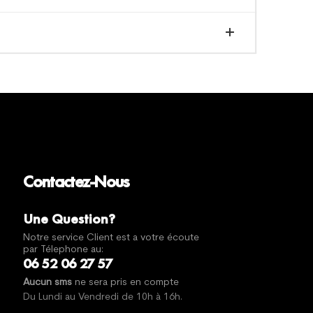
Contactez-Nous
Une Question?
Notre service Client est a votre écoute
par Télephone au:
06 52 06 27 57
Aucun sms
ne sera pris en compte
Du Lundi au Vendredi de 10h à 16h.