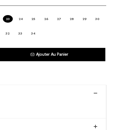
23
24
25
26
27
28
29
30
32
33
34
Ajouter Au Panier