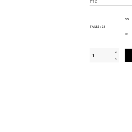
TTC
35
TAILLE : 23
31