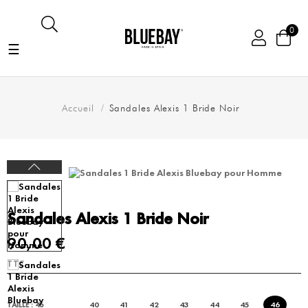
0
Basculer
☰
la
navigation
Accueil
Sandales Alexis 1 Bride Noir
Sandales Alexis 1 Bride Noir
90,00 €
TTC
40
41
42
43
44
45
46
TAILLE : 46