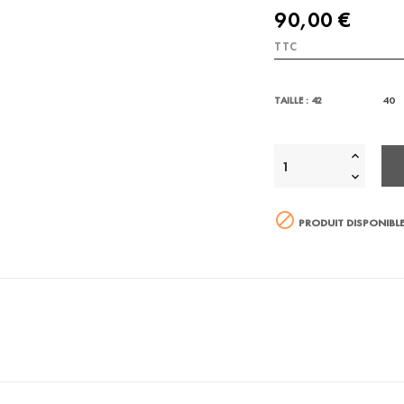
90,00 €
TTC
40
TAILLE : 42

PRODUIT DISPONIBLE