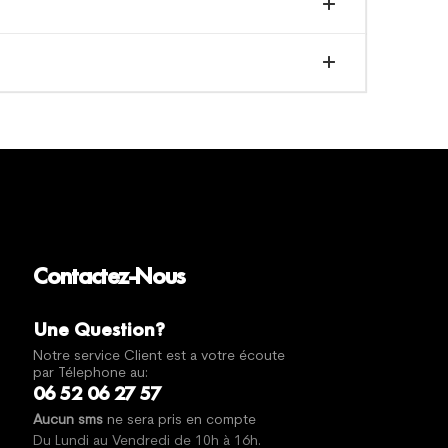
Contactez-Nous
Une Question?
Notre service Client est a votre écoute
par Télephone au:
06 52 06 27 57
Aucun sms
ne sera pris en compte
Du Lundi au Vendredi de 10h à 16h.