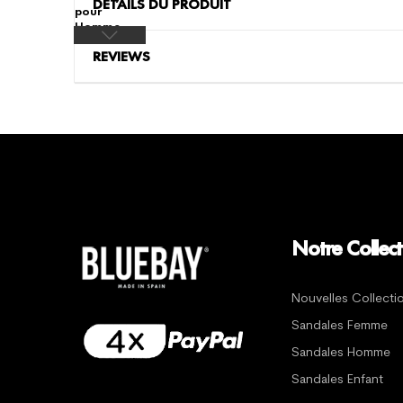
DÉTAILS DU PRODUIT
REVIEWS
Notre Collect
Nouvelles Collecti
Sandales Femme
Sandales Homme
Sandales Enfant