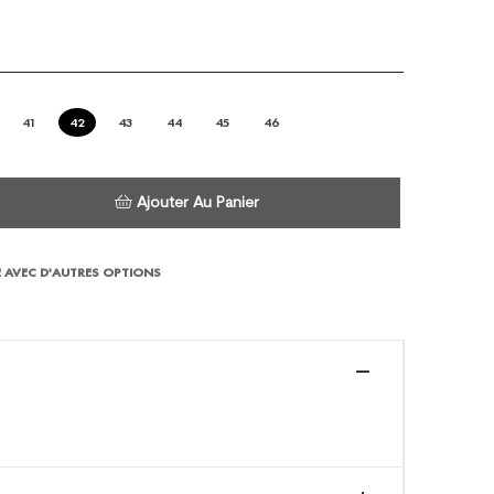
41
42
43
44
45
46
Ajouter Au Panier
 AVEC D'AUTRES OPTIONS