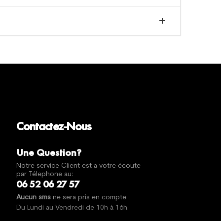
Contactez-Nous
Une Question?
Notre service Client est a votre écoute
par Télephone au:
06 52 06 27 57
Aucun sms
ne sera pris en compte
Du Lundi au Vendredi de 10h à 16h.