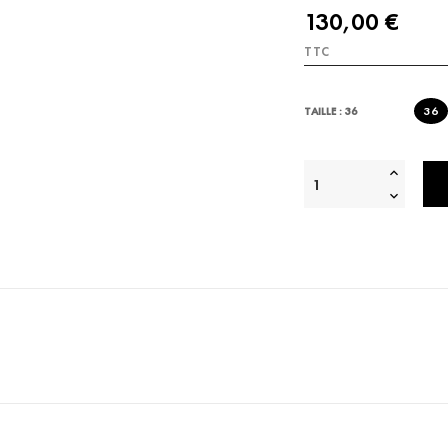
130,00 €
TTC
36
TAILLE : 36