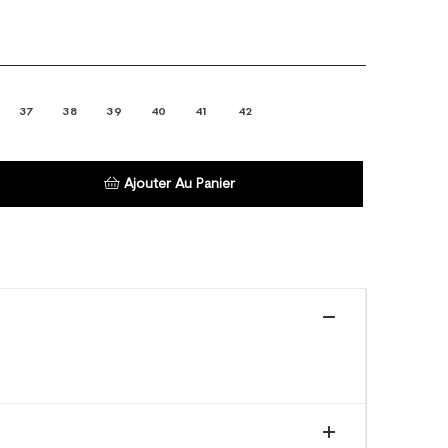
37
38
39
40
41
42
Ajouter Au Panier