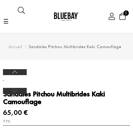
0
Basculer
☰
la
navigation
Accueil
Sandales Pitchou Multibrides Kaki Camouflage
Sandales Pitchou Multibrides Kaki
Camouflage
65,00 €
TTC