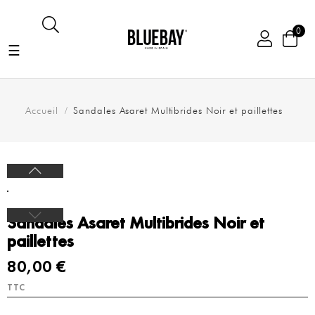
0
Basculer
☰
la
navigation
Accueil
Sandales Asaret Multibrides Noir et paillettes
Sandales Asaret Multibrides Noir et
paillettes
80,00 €
TTC