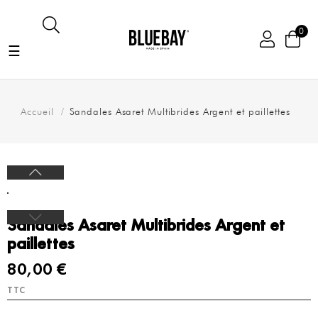
0
Basculer
☰
la
navigation
Accueil
Sandales Asaret Multibrides Argent et paillettes
Sandales Asaret Multibrides Argent et
paillettes
80,00 €
TTC