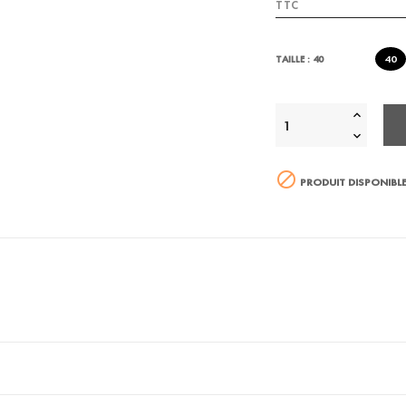
TTC
40
TAILLE : 40

PRODUIT DISPONIBLE