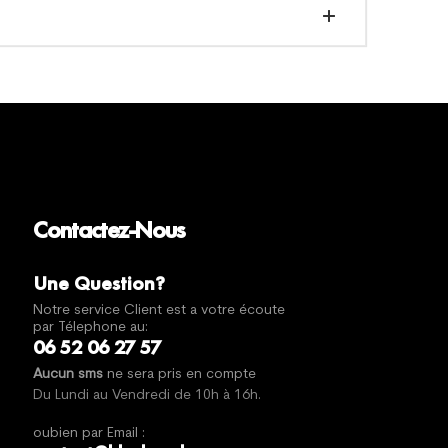
Contactez-Nous
Une Question?
Notre service Client est a votre écoute
par Télephone au:
06 52 06 27 57
Aucun sms
ne sera pris en compte
Du Lundi au Vendredi de 10h à 16h.
oubien par Email :