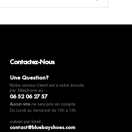
Contactez-Nous
Une Question?
Notre service Client est a votre écoute
par Télephone au:
06 52 06 27 57
Aucun sms
ne sera pris en compte
Du Lundi au Vendredi de 10h à 16h.
oubien par Email :
contact@bluebayshoes.com