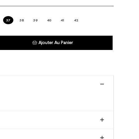
37
38
39
40
41
42
Ajouter Au Panier