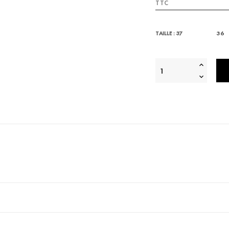
TTC
36
TAILLE : 37