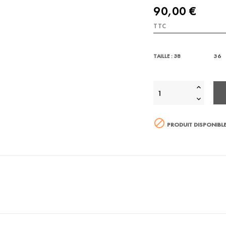
90,00 €
TTC
36
TAILLE : 38

PRODUIT DISPONIBLE