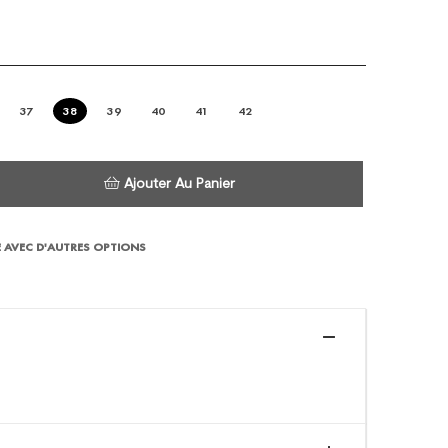
37
38
39
40
41
42
Ajouter Au Panier
 AVEC D'AUTRES OPTIONS