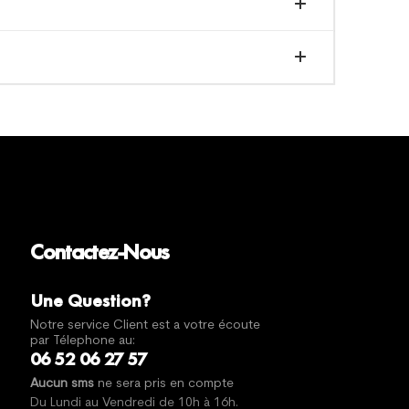
Contactez-Nous
Une Question?
Notre service Client est a votre écoute
par Télephone au:
06 52 06 27 57
Aucun sms
ne sera pris en compte
Du Lundi au Vendredi de 10h à 16h.