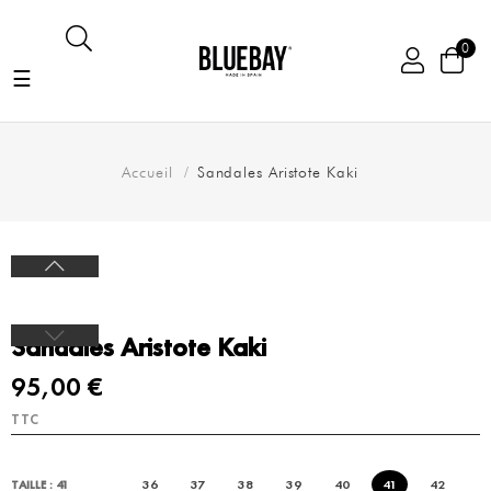
0
Basculer
☰
la
navigation
Accueil
Sandales Aristote Kaki
Sandales Aristote Kaki
95,00 €
TTC
36
37
38
39
40
41
42
TAILLE : 41