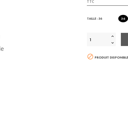
TTC
36
TAILLE : 36

PRODUIT DISPONIBLE