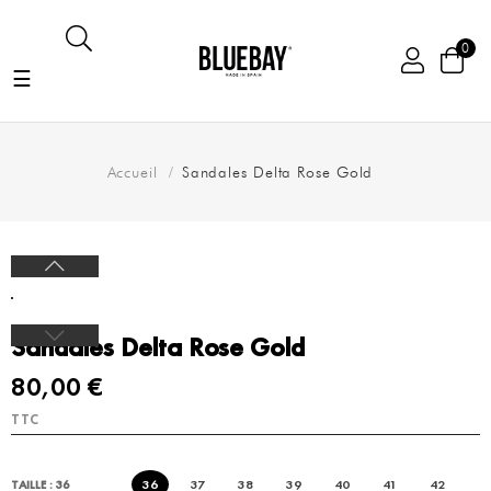
0
Basculer
☰
la
navigation
Accueil
Sandales Delta Rose Gold
Sandales Delta Rose Gold
80,00 €
TTC
36
37
38
39
40
41
42
TAILLE : 36