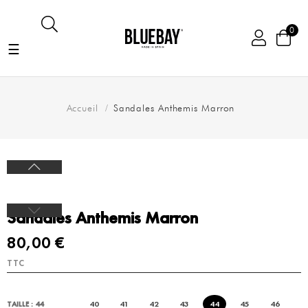
0
Basculer
☰
la
navigation
Accueil
Sandales Anthemis Marron
Sandales Anthemis Marron
80,00 €
TTC
40
41
42
43
44
45
46
TAILLE : 44