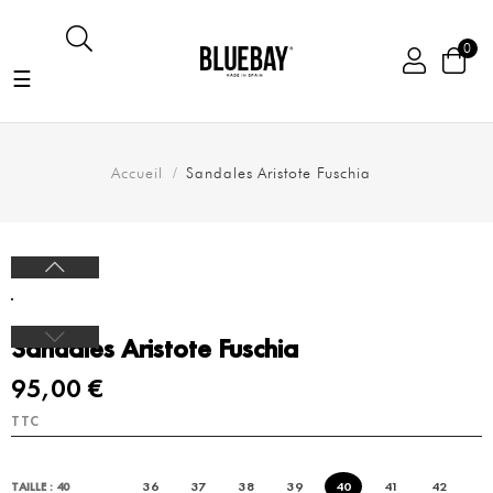
0
Basculer
☰
la
navigation
Accueil
Sandales Aristote Fuschia
Sandales Aristote Fuschia
95,00 €
TTC
36
37
38
39
40
41
42
TAILLE : 40