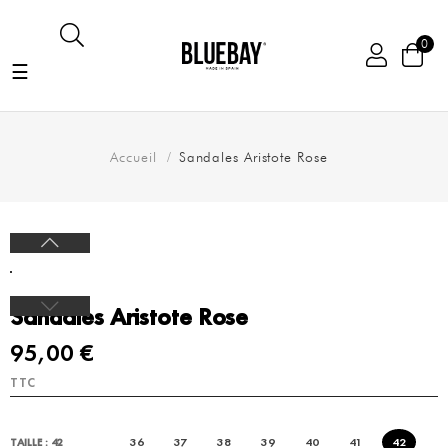
0
Basculer
☰
la
navigation
Accueil
Sandales Aristote Rose
Sandales Aristote Rose
95,00 €
TTC
36
37
38
39
40
41
42
TAILLE : 42